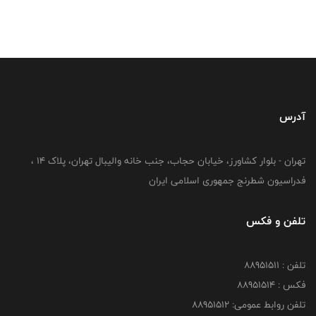
آدرس
تهران - بلوار کشاورز، خیابان حجاب، جنب خانه والیبال تهران، پلاک 14 ،
فدراسیون شطرنج جمهوری اسلامی ایران
تلفن و فکس
تلفن : 88951511
فکس : 88951514
تلفن روابط عمومی: 88951512