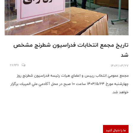
تاریخ مجمع انتخابات فدراسیون شطرنج مشخص
شد
28946
1403/04/27
مجمع عمومي انتخاب رييس و اعضاي هيات رئيسه فدراسيون شطرنج روز
چهارشنبه مورخ ١٤٠٣/٥/٢٤ ساعت ١٠ صبح در محل آكادمي ملي المپيك برگزار
خواهد شد.
ما را دنبال کنید