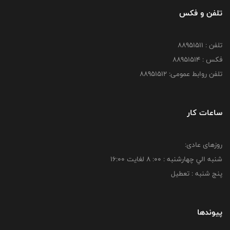
تلفن و فکس
تلفن : 88951511
فکس : 88951514
تلفن روابط عمومی: 88951512
ساعات کار
روزهای عادی:
شنبه الي چهارشنبه : 00: 8 لغايت 16:00
پنج شنبه : تعطیل
پیوندها