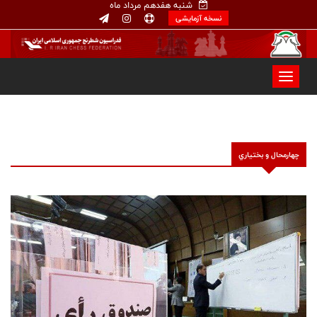
شنبه هفدهم مرداد ماه
نسخه آزمایشی
چهارمحال و بختياري