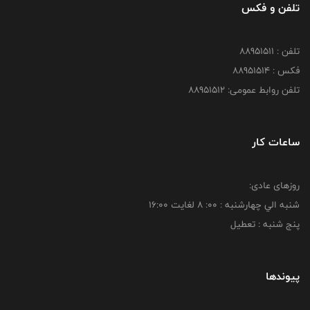
تلفن و فکس
تلفن : 88951511
فکس : 88951514
تلفن روابط عمومی: 88951512
ساعات کار
روزهای عادی:
شنبه الي چهارشنبه : 00: 8 لغايت 16:00
پنج شنبه : تعطیل
پیوندها