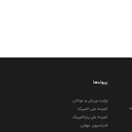
پیوندها
وزارت ورزش و جوانان
کمیته ملی المپیک
کمیته ملی پاراالمپیک
فدراسیون جهانی