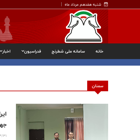
شنبه هفدهم مرداد ماه
خانه
سامانه ملی شطرنج
فدراسیون
اخبار
سمنان
ایر
جها
4/31