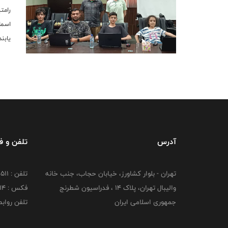
رامت
اسما
یابند
آدرس
تلفن و 
تهران - بلوار کشاورز، خیابان حجاب، جنب خانه
تلفن : 88951511
والیبال تهران، پلاک 14 ، فدراسیون شطرنج
فکس : 88951514
جمهوری اسلامی ایران
تلفن روابط عم