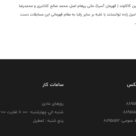
ین کاکاوند ( قهرمان آسیا)، مانی پرهام اصل، محمد صالح کلانتری و محمدرضا
عیل زاده توانستند با غلبه بر سایر رقبا به مقام قهرمانی این مسابقات دست
.
فکس
ساعات کار
روزهای عادی:
شنبه الي چهارشنبه : 00: 8 لغايت 16:00
ومی: 88951512
پنج شنبه : تعطیل