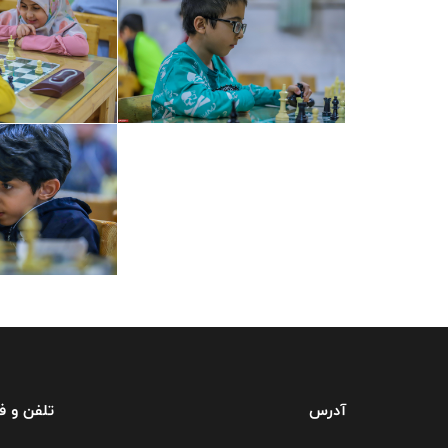
آدرس
تلفن و 