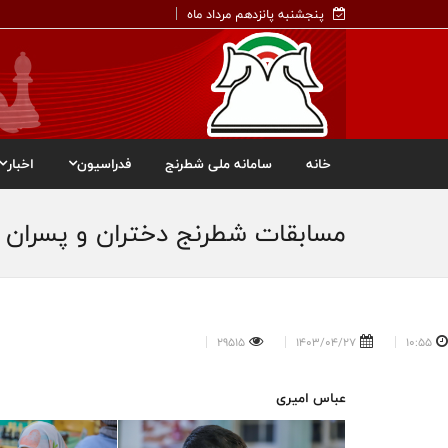
پنجشنبه پانزدهم مرداد ماه
خانه
سامانه ملی شطرنج
فدراسیون
اخبار
مسابقات شطرنج دختران و پسران ج
29515
1403/04/27
10:55
عباس امیری