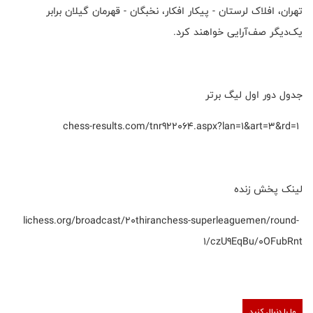
تهران، افلاک لرستان - پیکار افکار، نخبگان - قهرمان گیلان برابر
یک‌دیگر صف‌آرایی خواهند کرد.
جدول دور اول لیگ برتر
chess-results.com/tnr922064.aspx?lan=1&art=3&rd=1
لینک پخش زنده
lichess.org/broadcast/20thiranchess-superleaguemen/round-
1/czU9EqBu/0OFubRnt
ما را دنبال کنید