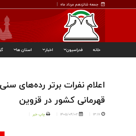
جمعه شانزدهم مرداد ماه
خانه
فدراسیون
اخبار
استان ها
گز
قهرمانی کشور در قزوین
13:17
1405/04/02
چاپ خبر