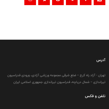
آدرس
تهران - آزاد راه کرج – ضلع شرقی مجموعه ورزشی آزادی، ورودی فدراسیون
تیراندازی – شمال دریاچه، فدراسیون تیراندازی جمهوری اسلامی ایران
تلفن و فکس