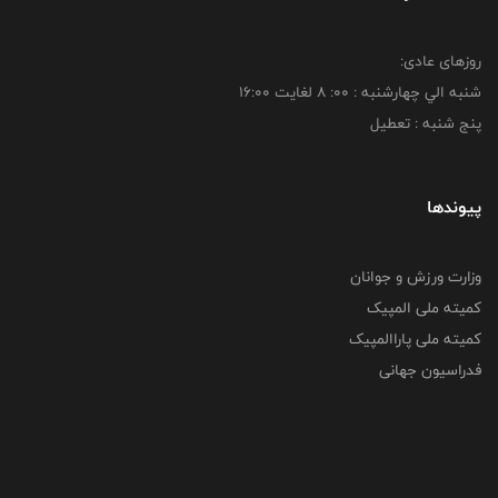
روزهای عادی:
شنبه الي چهارشنبه : 00: 8 لغايت 16:00
پنج شنبه : تعطیل
پیوندها
وزارت ورزش و جوانان
کمیته ملی المپیک
کمیته ملی پاراالمپیک
فدراسیون جهانی