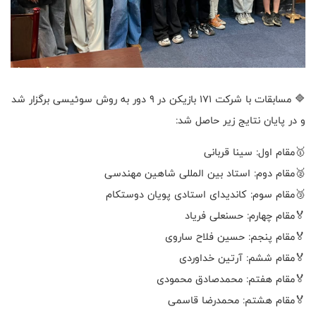
🔷 مسابقات با شرکت ۱۷۱ بازیکن در ۹ دور به روش سوئیسی برگزار شد
و در پایان نتایج زیر حاصل شد:
🥇مقام اول: سینا قربانی
🥈مقام دوم: استاد بین المللی شاهین مهندسی
🥉مقام سوم: کاندیدای استادی پویان دوستکام
🏅مقام چهارم: حسنعلی فریاد
🏅مقام پنجم: حسین فلاح ساروی
🏅مقام ششم: آرتین خداوردی
🏅مقام هفتم: محمدصادق محمودی
🏅مقام هشتم: محمدرضا قاسمی