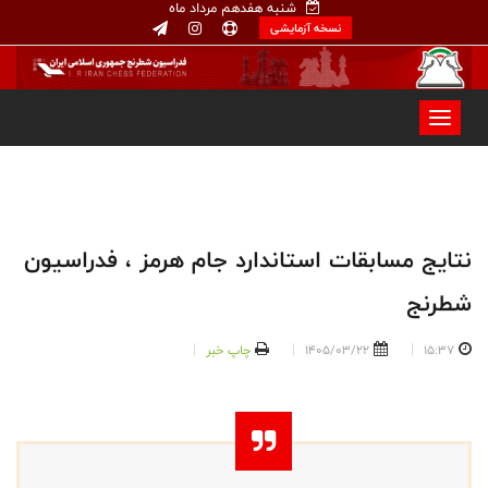
شنبه هفدهم مرداد ماه
نسخه آزمایشی
نتایج مسابقات استاندارد جام هرمز ، فدراسیون
شطرنج
15:37
1405/03/22
چاپ خبر