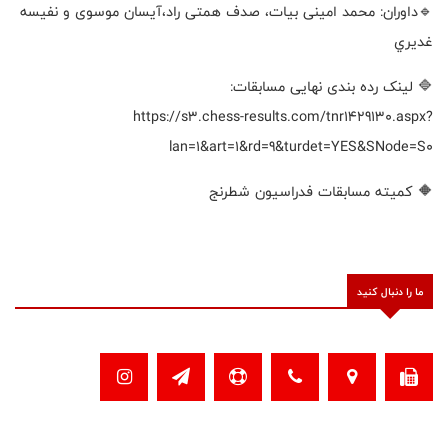
🔹داوران: محمد امینی بیات، صدف همتی راد،آیسان موسوی و نفيسه
غديري
🔷 لینک رده بندی نهایی مسابقات:
https://s3.chess-results.com/tnr1429130.aspx?
lan=1&art=1&rd=9&turdet=YES&SNode=S0
🔶 کمیته مسابقات فدراسیون شطرنج
ما را دنبال کنید