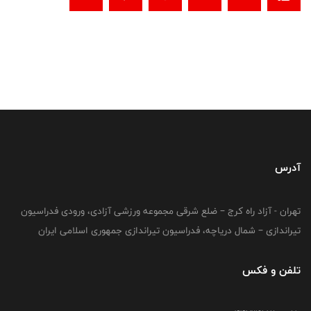
آدرس
تهران - آزاد راه کرج – ضلع شرقی مجموعه ورزشی آزادی، ورودی فدراسیون
تیراندازی – شمال دریاچه، فدراسیون تیراندازی جمهوری اسلامی ایران
تلفن و فکس