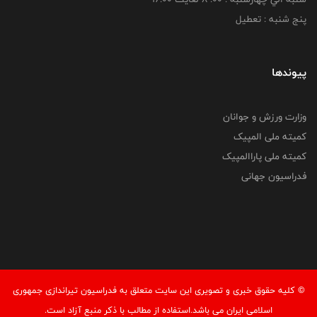
پنج شنبه : تعطیل
پیوندها
وزارت ورزش و جوانان
کمیته ملی المپیک
کمیته ملی پاراالمپیک
فدراسیون جهانی
© کليه حقوق خبری و تصويری اين سايت متعلق به فدراسیون تیراندازی جمهوری
اسلامی ایران می باشد.استفاده از مطالب با ذكر منبع آزاد است.