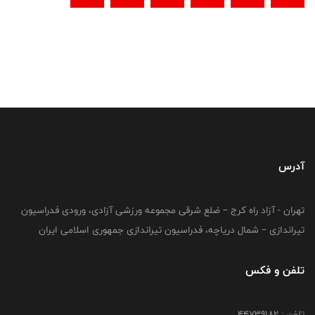
آدرس
تهران - آزاد راه کرج – ضلع شرقی مجموعه ورزشی آزادی، ورودی فدراسیون
تیراندازی – شمال دریاچه، فدراسیون تیراندازی جمهوری اسلامی ایران
تلفن و فکس
تلفن : ۴۴۷۳۹۱۸۲