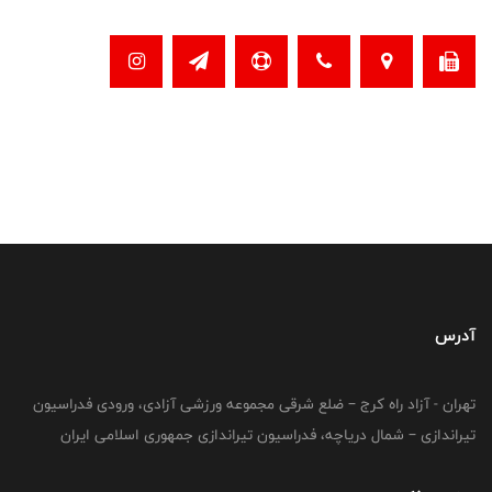
آدرس
تهران - آزاد راه کرج – ضلع شرقی مجموعه ورزشی آزادی، ورودی فدراسیون
تیراندازی – شمال دریاچه، فدراسیون تیراندازی جمهوری اسلامی ایران