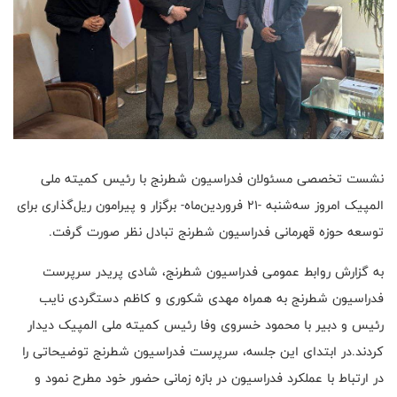
نشست تخصصی مسئولان فدراسیون شطرنج با رئیس کمیته ملی
المپیک امروز سه‌شنبه -21 فروردین‌ماه- برگزار و پیرامون ریل‌گذاری برای
توسعه حوزه قهرمانی فدراسیون شطرنج تبادل نظر صورت گرفت.
به گزارش روابط عمومی فدراسیون شطرنج، شادی پریدر سرپرست
فدراسیون شطرنج به همراه مهدی شکوری و کاظم دستگردی نایب
رئیس و دبیر با محمود خسروی وفا رئیس کمیته ملی المپیک دیدار
کردند.در ابتدای این جلسه، سرپرست فدراسیون شطرنج توضیحاتی را
در ارتباط با عملکرد فدراسیون در بازه زمانی حضور خود مطرح نمود و