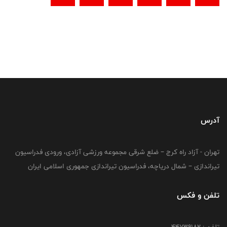
آدرس
تهران - آزاد راه کرج – ضلع شرقی مجموعه ورزشی آزادی، ورودی فدراسیون
تیراندازی – شمال دریاچه، فدراسیون تیراندازی جمهوری اسلامی ایران
تلفن و فکس
تلفن : ۴۴۷۳۹۱۸۲