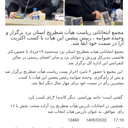
مجمع انتخاباتی ریاست هیأت شطرنج استان یزد برگزار و
وحیده صوابیه ، رییس پیشین این هیأت با کسب اکثریت
آرا در سمت خود ابقا شد.
مجمع انتخاباتی هیات شطرنج استان یزد سه‌شنبه ۱۹خرداد با حضوردکتر
هاشمی مدیرکل ورزش و جوانان یزد و سایر اعضای رسمی در سالن
کنفرانس این اداره کل برگزار شد.
این مجمع با حضور ۲ نامزد احراز پست ریاست هیأت شطرنج برگزار شد
و پس از رأی‌گیری وحیده صوابیه رئیس پیشین این هیأت با کسب
بیشترین رأی در سمت خود برای چهار سال دیگر ابقا شد.
گفتنی است؛ حامد‌ پورامینی دیگر کاندیدا ۴رای کسب کرد.
همچنین در انتخابات بازرس هیأت شطرنج یزد آزاده صحت بخش با ۱۶
رای موافق، به عنوان بازرس هیات انتخاب شد
12460
1405/03/22
17:19